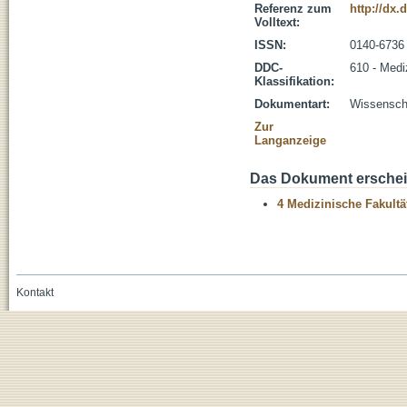
Referenz zum
http://dx.
Volltext:
ISSN:
0140-6736
DDC-
610 - Medi
Klassifikation:
Dokumentart:
Wissenscha
Zur
Langanzeige
Das Dokument erschein
4 Medizinische Fakultä
Kontakt