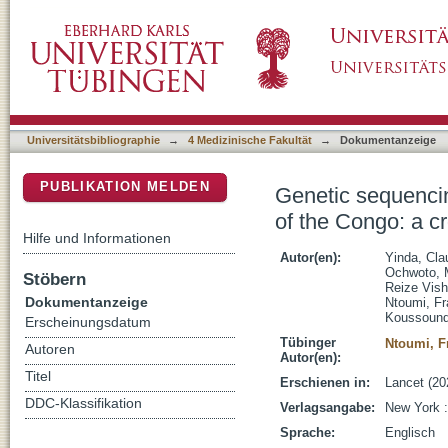
Genetic sequencing analysis of monkeypox vir
DSpace Repositorium (Manakin basiert)
sectional, descriptive study
Universitätsbibliographie
→
4 Medizinische Fakultät
→
Dokumentanzeige
PUBLIKATION MELDEN
Genetic sequencin
of the Congo: a cr
Hilfe und Informationen
Autor(en):
Yinda, Cl
Ochwoto, M
Stöbern
Reize Vis
Dokumentanzeige
Ntoumi, Fr
Koussound
Erscheinungsdatum
Tübinger
Ntoumi, F
Autoren
Autor(en):
Titel
Erschienen in:
Lancet (20
DDC-Klassifikation
Verlagsangabe:
New York :
Sprache:
Englisch