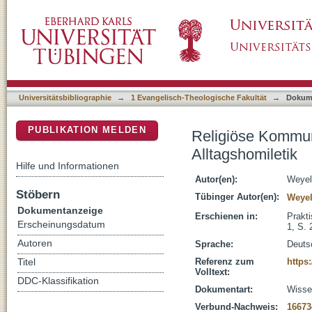
Religiöse Kommunikation bei Gelegenheit : Ü
DSpace Repositorium (Manakin basiert)
Universitätsbibliographie
→
1 Evangelisch-Theologische Fakultät
→
Dokum
PUBLIKATION MELDEN
Religiöse Kommun
Alltagshomiletik
Hilfe und Informationen
Autor(en):
Weyel,
Stöbern
Tübinger Autor(en):
Weyel
Dokumentanzeige
Erschienen in:
Prakti
Erscheinungsdatum
1, S. 
Autoren
Sprache:
Deuts
Referenz zum
https
Titel
Volltext:
DDC-Klassifikation
Dokumentart:
Wissen
Verbund-Nachweis:
16673