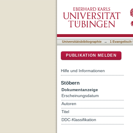
Opfer, Kult und Fest im 
DSpace Repositorium (Manakin b
Universitätsbibliographie
→
1 Evangelisch-
PUBLIKATION MELDEN
Hilfe und Informationen
Stöbern
Dokumentanzeige
Erscheinungsdatum
Autoren
Titel
DDC-Klassifikation