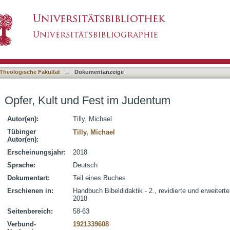
Judentum
asiert)
Theologische Fakultät
→
Dokumentanzeige
Opfer, Kult und Fest im Judentum
Autor(en):
Tilly, Michael
Tübinger
Tilly, Michael
Autor(en):
Erscheinungsjahr:
2018
Sprache:
Deutsch
Dokumentart:
Teil eines Buches
Erschienen in:
Handbuch Bibeldidaktik - 2., revidierte und erweitert
2018
Seitenbereich:
58-63
Verbund-
1921339608