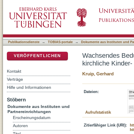
Wachsendes Bedürfnis nach Orientierung : Ei
DSpace Repositorium (Manakin basiert)
Jugendarbeit
Publikationsdienste
→
TOBIAS-portale
→
Dokumente aus Instituten und Pa
Wachsendes Bedür
VERÖFFENTLICHEN
kirchliche Kinder
Kontakt
Kruip, Gerhard
Verträge
Hilfe und Informationen
Dateien:
Stöbern
Dokumente aus Instituten und
Partnereinrichtungen
Aufrufstatistik
Erscheinungsdatum
Zitierfähiger Link (URI):
ht
Autoren
ht
Titel