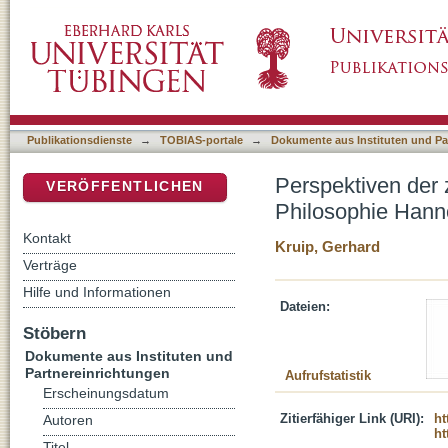
Perspektiven der zukünftigen Arbeit des Fors
DSpace Repositorium (Manakin basiert)
Publikationsdienste
→
TOBIAS-portale
→
Dokumente aus Instituten und Pa
Perspektiven der 
VERÖFFENTLICHEN
Philosophie Hann
Kontakt
Kruip, Gerhard
Verträge
Hilfe und Informationen
Dateien:
Stöbern
Dokumente aus Instituten und
Partnereinrichtungen
Aufrufstatistik
Erscheinungsdatum
Zitierfähiger Link (URI):
ht
Autoren
ht
Titel