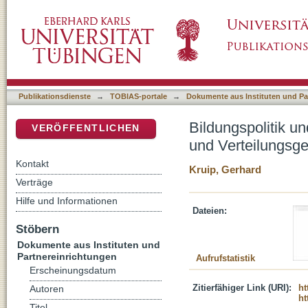
Bildungspolitik und Sozialpolitik : zum Verhä
DSpace Repositorium (Manakin basiert)
Publikationsdienste
→
TOBIAS-portale
→
Dokumente aus Instituten und Pa
Bildungspolitik un
VERÖFFENTLICHEN
und Verteilungsge
Kontakt
Kruip, Gerhard
Verträge
Hilfe und Informationen
Dateien:
Stöbern
Dokumente aus Instituten und
Partnereinrichtungen
Aufrufstatistik
Erscheinungsdatum
Zitierfähiger Link (URI):
ht
Autoren
ht
Titel