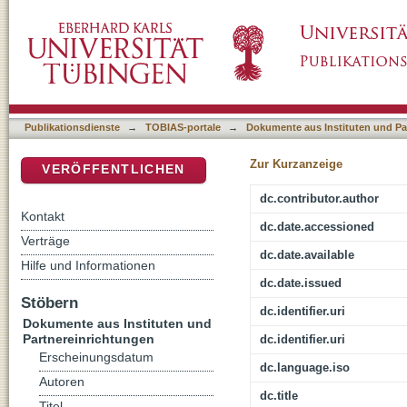
Ist Moral lehrbar? : Müssen wir Moral wirklic
DSpace Repositorium (Manakin basiert)
Publikationsdienste
→
TOBIAS-portale
→
Dokumente aus Instituten und Pa
Zur Kurzanzeige
VERÖFFENTLICHEN
dc.contributor.author
Kontakt
dc.date.accessioned
Verträge
dc.date.available
Hilfe und Informationen
dc.date.issued
Stöbern
dc.identifier.uri
Dokumente aus Instituten und
Partnereinrichtungen
dc.identifier.uri
Erscheinungsdatum
dc.language.iso
Autoren
dc.title
Titel