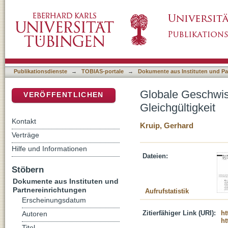
Globale Geschwisterlichkeit : gegen eine Glob
DSpace Repositorium (Manakin basiert)
Publikationsdienste
→
TOBIAS-portale
→
Dokumente aus Instituten und Pa
Globale Geschwist
VERÖFFENTLICHEN
Gleichgültigkeit
Kontakt
Kruip, Gerhard
Verträge
Hilfe und Informationen
Dateien:
Stöbern
Dokumente aus Instituten und
Partnereinrichtungen
Aufrufstatistik
Erscheinungsdatum
Zitierfähiger Link (URI):
ht
Autoren
ht
Titel