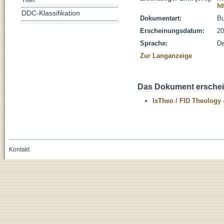
ht
DDC-Klassifikation
Dokumentart:
B
Erscheinungsdatum:
20
Sprache:
De
Zur Langanzeige
Das Dokument erschein
IxTheo / FID Theology 
Kontakt