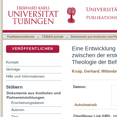
Eine Entwicklung der Befreiungstheologie? 
DSpace Repositorium (Manakin basiert)
und der überarbeiteten Neuauflage der Theol
Publikationsdienste
→
TOBIAS-portale
→
Dokumente aus Instituten und Pa
Eine Entwicklung
VERÖFFENTLICHEN
zwischen der erst
Theologie der Bef
Kontakt
Verträge
Kruip, Gerhard
;
Wittenbr
Hilfe und Informationen
Stöbern
Dateien:
Dokumente aus Instituten und
Partnereinrichtungen
Erscheinungsdatum
Aufrufstatistik
Autoren
Zitierfähiger Link (URI):
ht
Titel