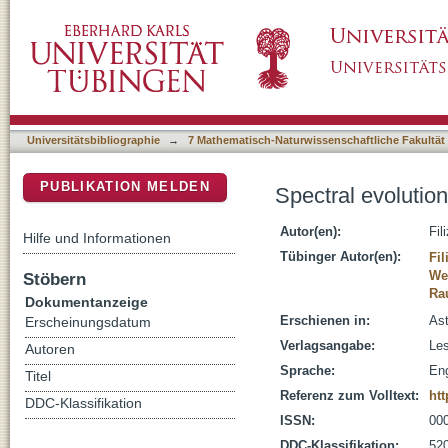
Spectral evolution of hot hybrid white dwarfs:
DSpace Repositorium (Manakin basiert)
Universitätsbibliographie
→
7 Mathematisch-Naturwissenschaftliche Fakultät
PUBLIKATION MELDEN
Spectral evolution
Autor(en):
Fil
Hilfe und Informationen
Tübinger Autor(en):
Fil
We
Stöbern
Ra
Dokumentanzeige
Erschienen in:
Ast
Erscheinungsdatum
Verlagsangabe:
Les
Autoren
Sprache:
Eng
Titel
Referenz zum Volltext:
htt
DDC-Klassifikation
ISSN:
00
DDC-Klassifikation:
520