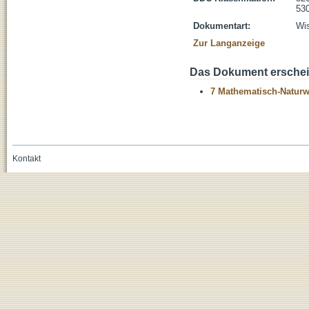
530
Dokumentart:
Wis
Zur Langanzeige
Das Dokument erschein
7 Mathematisch-Naturwi
Kontakt