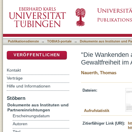
"Die Wankenden aber gürten sich mit Kraft" (
DSpace Repositorium (Manakin basiert)
Publikationsdienste
→
TOBIAS-portale
→
Dokumente aus Instituten und Pa
"Die Wankenden ab
VERÖFFENTLICHEN
Gewaltfreiheit im
Kontakt
Nauerth, Thomas
Verträge
Hilfe und Informationen
Dateien:
Stöbern
Dokumente aus Instituten und
Partnereinrichtungen
Aufrufstatistik
Erscheinungsdatum
Zitierfähiger Link (URI):
ht
Autoren
ht
Titel