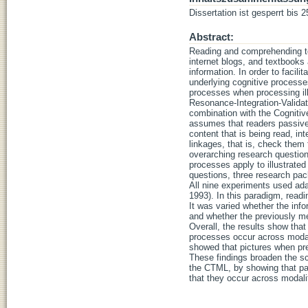
Dissertation ist gesperrt bis 
Abstract:
Reading and comprehending text
internet blogs, and textbooks
information. In order to facili
underlying cognitive processe
processes when processing illu
Resonance-Integration-Validat
combination with the Cogniti
assumes that readers passivel
content that is being read, in
linkages, that is, check the
overarching research questions
processes apply to illustrated
questions, three research pac
All nine experiments used ada
1993). In this paradigm, readi
It was varied whether the inf
and whether the previously men
Overall, the results show that 
processes occur across modali
showed that pictures when pre
These findings broaden the sc
the CTML, by showing that pass
that they occur across modaliti