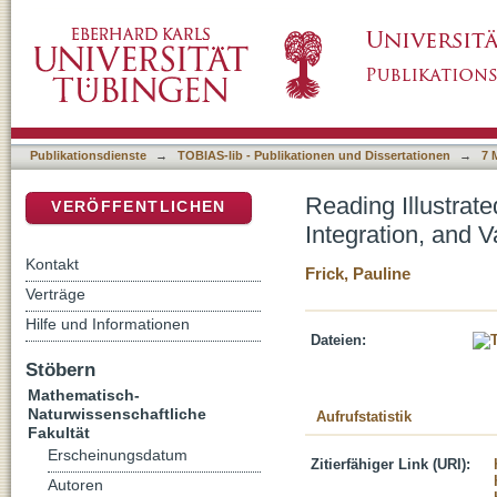
Reading Illustrated Texts: How Pictures Influ
DSpace Repositorium (Manakin basiert)
Publikationsdienste
→
TOBIAS-lib - Publikationen und Dissertationen
→
7 
Reading Illustrate
VERÖFFENTLICHEN
Integration, and 
Kontakt
Frick, Pauline
Verträge
Hilfe und Informationen
Dateien:
Stöbern
Mathematisch-
Naturwissenschaftliche
Aufrufstatistik
Fakultät
Erscheinungsdatum
Zitierfähiger Link (URI):
Autoren