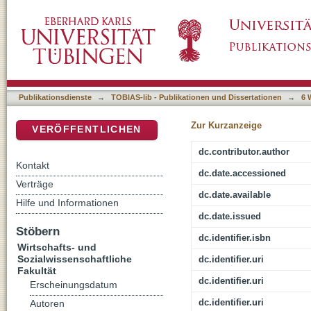
KI:Kultur. Wie Künstliche Intelligenz in den Al
DSpace Repositorium (Manakin basiert)
Publikationsdienste
→
TOBIAS-lib - Publikationen und Dissertationen
→
6 
Zur Kurzanzeige
VERÖFFENTLICHEN
dc.contributor.author
Kontakt
dc.date.accessioned
Verträge
dc.date.available
Hilfe und Informationen
dc.date.issued
Stöbern
dc.identifier.isbn
Wirtschafts- und
Sozialwissenschaftliche
dc.identifier.uri
Fakultät
dc.identifier.uri
Erscheinungsdatum
dc.identifier.uri
Autoren