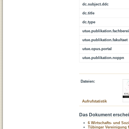
dc.subject.ddc
dc.title
dc.type
utue.publikation.fachbere
utue.publikation.fakultaet
utue.opus.portal
utue.publikation.noppn
Dateien:
Aufrufstatistik
Das Dokument erschein
6 Wirtschafts- und Soz
Tübinger Vereinigung 