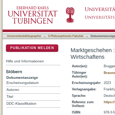
Marktgeschehen : Fragmente einer Geschicht
DSpace Repositorium (Manakin basiert)
Universitätsbibliographie
→
5 Philosophische Fakultät
→
Dokumentanzeig
PUBLIKATION MELDEN
Marktgeschehen :
Wirtschaftens
Hilfe und Informationen
Autor(en):
Brugger
Stöbern
Tübinger
Brauner
Autor(en):
Dokumentanzeige
Erscheinungsdatum
Erscheinungsjahr:
2023
Verlagsangabe:
Frankfu
Autoren
Sprache:
Deutsc
Titel
Referenz zum
https:/
DDC-Klassifikation
Volltext:
ISBN:
978-3-