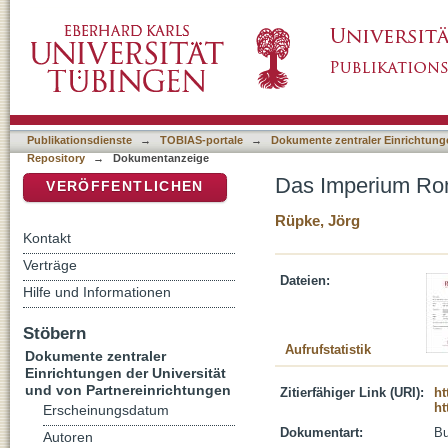
Das Imperium Romanum als religionsgeschic
DSpace Repositorium (Manakin basiert)
Publikationsdienste
→
TOBIAS-portale
→
Dokumente zentraler Einrichtunge
Repository
→
Dokumentanzeige
Das Imperium Rom
VERÖFFENTLICHEN
Rüpke, Jörg
Kontakt
Verträge
Dateien:
Hilfe und Informationen
Stöbern
Aufrufstatistik
Dokumente zentraler
Einrichtungen der Universität
und von Partnereinrichtungen
Zitierfähiger Link (URI):
ht
ht
Erscheinungsdatum
Dokumentart:
B
Autoren