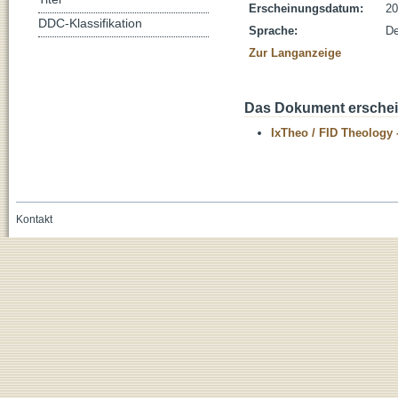
Erscheinungsdatum:
20
DDC-Klassifikation
Sprache:
De
Zur Langanzeige
Das Dokument erschein
IxTheo / FID Theology 
Kontakt