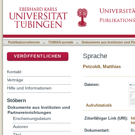
Sprache
DSpace Repositorium (Manakin basiert)
Publikationsdienste
→
TOBIAS-portale
→
Dokumente aus Instituten und Pa
Sprache
VERÖFFENTLICHEN
Petzoldt, Matthias
Kontakt
Verträge
Dateien:
Hilfe und Informationen
Stöbern
Aufrufstatistik
Dokumente aus Instituten und
Partnereinrichtungen
Zitierfähiger Link (URI):
ht
Erscheinungsdatum
ht
Autoren
Dokumentart:
B
Titel