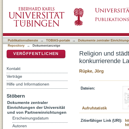
Religion und städtischer Raum : Kulturelle 
DSpace Repositorium (Manakin basiert)
Publikationsdienste
→
TOBIAS-portale
→
Dokumente zentraler Einrichtunge
Repository
→
Dokumentanzeige
Religion und städ
VERÖFFENTLICHEN
konkurrierende L
Kontakt
Rüpke, Jörg
Verträge
Hilfe und Informationen
Dateien:
Stöbern
Dokumente zentraler
Einrichtungen der Universität
Aufrufstatistik
und von Partnereinrichtungen
Erscheinungsdatum
Zitierfähiger Link (URI):
ht
ht
Autoren