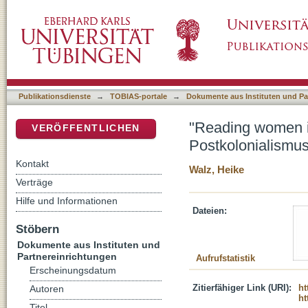
"Reading women into history" : Frauen im Di
DSpace Repositorium (Manakin basiert)
Evangelisation
Publikationsdienste
→
TOBIAS-portale
→
Dokumente aus Instituten und Pa
"Reading women in
VERÖFFENTLICHEN
Postkolonialismu
Kontakt
Walz, Heike
Verträge
Hilfe und Informationen
Dateien:
Stöbern
Dokumente aus Instituten und
Partnereinrichtungen
Aufrufstatistik
Erscheinungsdatum
Zitierfähiger Link (URI):
ht
Autoren
ht
Titel