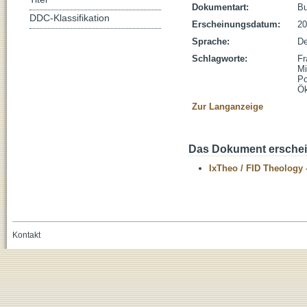
Dokumentart:
B
DDC-Klassifikation
Erscheinungsdatum:
20
Sprache:
De
Schlagworte:
Fr
Mi
Po
Ök
Zur Langanzeige
Das Dokument erschein
IxTheo / FID Theology 
Kontakt