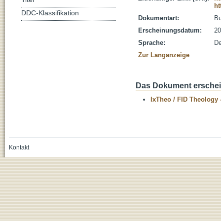
ht
DDC-Klassifikation
Dokumentart:
B
Erscheinungsdatum:
20
Sprache:
De
Zur Langanzeige
Das Dokument erschein
IxTheo / FID Theology 
Kontakt