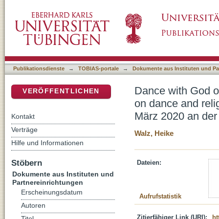
Dance with God or the devil? : interreligious 
DSpace Repositorium (Manakin basiert)
Internationale Forschungskonferenz 1.-7. M
Neuendettelsau
Publikationsdienste
→
TOBIAS-portale
→
Dokumente aus Instituten und Pa
Dance with God or 
VERÖFFENTLICHEN
on dance and reli
März 2020 an der
Kontakt
Verträge
Walz, Heike
Hilfe und Informationen
Stöbern
Dateien:
Dokumente aus Instituten und
Partnereinrichtungen
Erscheinungsdatum
Aufrufstatistik
Autoren
Zitierfähiger Link (URI):
ht
Titel