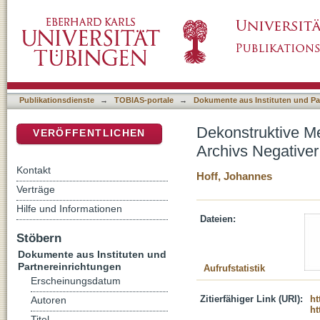
Dekonstruktive Metaphysik : zur wissenschaf
DSpace Repositorium (Manakin basiert)
"nach" Derrida
Publikationsdienste
→
TOBIAS-portale
→
Dokumente aus Instituten und Pa
Dekonstruktive Me
VERÖFFENTLICHEN
Archivs Negativer
Kontakt
Hoff, Johannes
Verträge
Hilfe und Informationen
Dateien:
Stöbern
Dokumente aus Instituten und
Partnereinrichtungen
Aufrufstatistik
Erscheinungsdatum
Zitierfähiger Link (URI):
ht
Autoren
ht
Titel