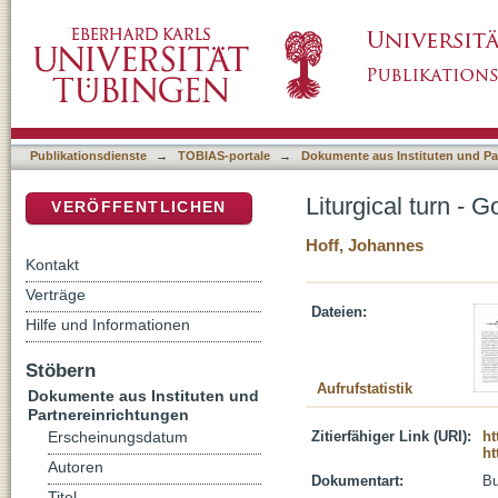
Liturgical turn - Gottesrede in einer post-digi
DSpace Repositorium (Manakin basiert)
Publikationsdienste
→
TOBIAS-portale
→
Dokumente aus Instituten und Pa
Liturgical turn - G
VERÖFFENTLICHEN
Hoff, Johannes
Kontakt
Verträge
Dateien:
Hilfe und Informationen
Stöbern
Aufrufstatistik
Dokumente aus Instituten und
Partnereinrichtungen
Zitierfähiger Link (URI):
ht
Erscheinungsdatum
ht
Autoren
Dokumentart:
B
Titel