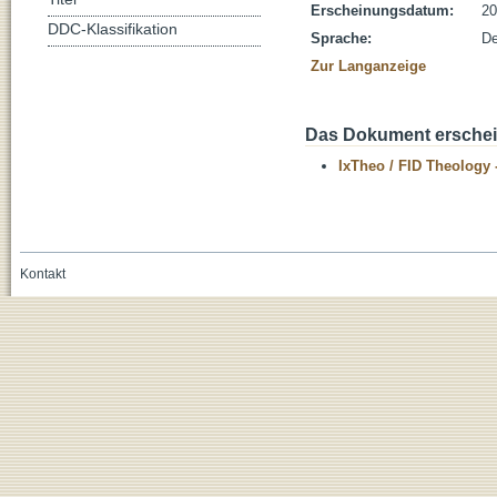
Erscheinungsdatum:
20
DDC-Klassifikation
Sprache:
De
Zur Langanzeige
Das Dokument erschein
IxTheo / FID Theology 
Kontakt