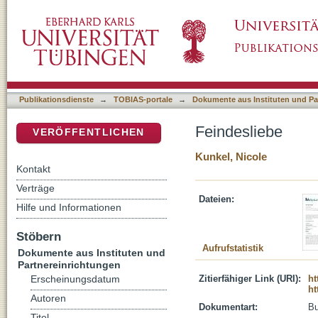
Feindesliebe
DSpace Repositorium (Manakin basiert)
Publikationsdienste
→
TOBIAS-portale
→
Dokumente aus Instituten und Pa
Feindesliebe
VERÖFFENTLICHEN
Kunkel, Nicole
Kontakt
Verträge
Dateien:
Hilfe und Informationen
Stöbern
Aufrufstatistik
Dokumente aus Instituten und
Partnereinrichtungen
Zitierfähiger Link (URI):
ht
Erscheinungsdatum
ht
Autoren
Dokumentart:
B
Titel