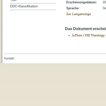
Erscheinungsdatum:
20
DDC-Klassifikation
Sprache:
De
Zur Langanzeige
Das Dokument erschein
IxTheo / FID Theology 
Kontakt