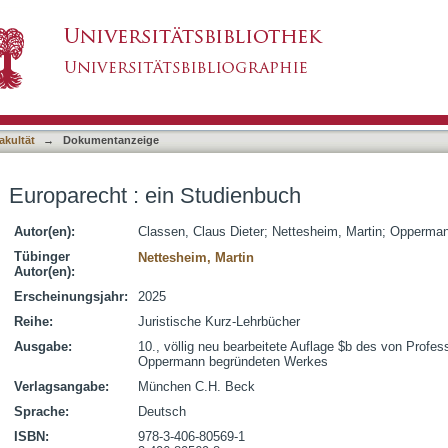
nbuch
asiert)
akultät
→
Dokumentanzeige
Europarecht : ein Studienbuch
Autor(en):
Classen, Claus Dieter
;
Nettesheim, Martin
;
Opperman
Tübinger
Nettesheim, Martin
Autor(en):
Erscheinungsjahr:
2025
Reihe:
Juristische Kurz-Lehrbücher
Ausgabe:
10., völlig neu bearbeitete Auflage $b des von Profes
Oppermann begründeten Werkes
Verlagsangabe:
München C.H. Beck
Sprache:
Deutsch
ISBN:
978-3-406-80569-1