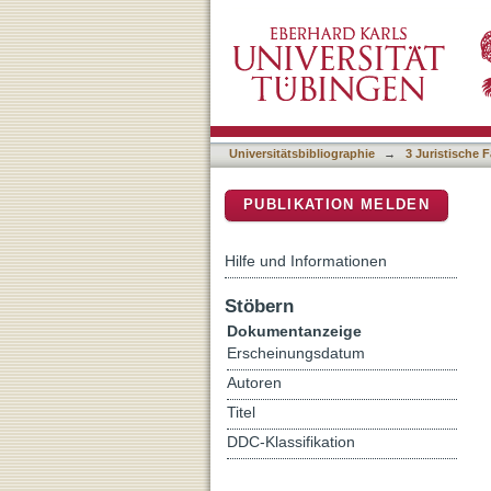
Europarecht : ein Studie
DSpace Repositorium (Manakin b
Universitätsbibliographie
→
3 Juristische F
PUBLIKATION MELDEN
Hilfe und Informationen
Stöbern
Dokumentanzeige
Erscheinungsdatum
Autoren
Titel
DDC-Klassifikation