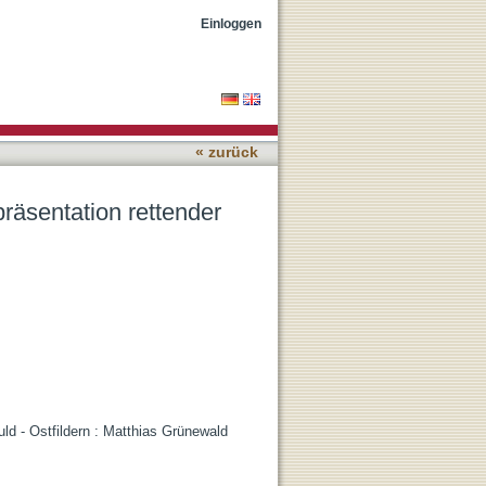
chtigkeit
Einloggen
« zurück
präsentation rettender
ld - Ostfildern : Matthias Grünewald