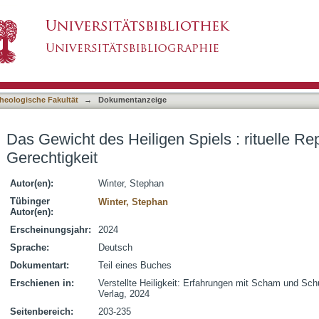
piels : rituelle Repräsentation rettender Gere
asiert)
heologische Fakultät
→
Dokumentanzeige
Das Gewicht des Heiligen Spiels : rituelle Re
Gerechtigkeit
Autor(en):
Winter, Stephan
Tübinger
Winter, Stephan
Autor(en):
Erscheinungsjahr:
2024
Sprache:
Deutsch
Dokumentart:
Teil eines Buches
Erschienen in:
Verstellte Heiligkeit: Erfahrungen mit Scham und Schu
Verlag, 2024
Seitenbereich:
203-235