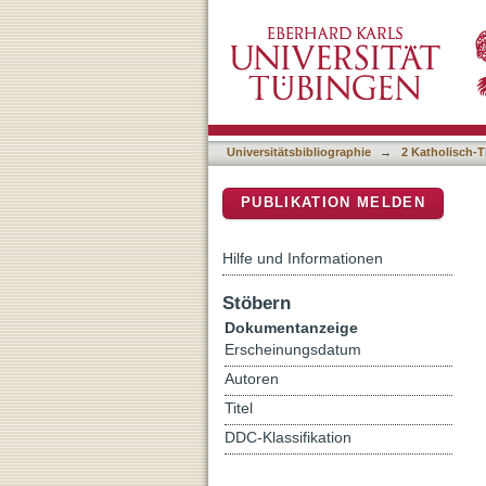
Das Gewicht des Heiligen S
DSpace Repositorium (Manakin b
Universitätsbibliographie
→
2 Katholisch-T
PUBLIKATION MELDEN
Hilfe und Informationen
Stöbern
Dokumentanzeige
Erscheinungsdatum
Autoren
Titel
DDC-Klassifikation