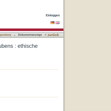
ngen
Einloggen
« zurück
epository
→
Dokumentanzeige
bens : ethische