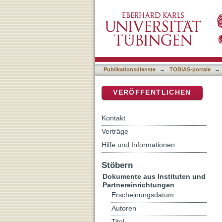
Die Jungfrauengeburt als
DSpace Repositorium (Manakin b
Publikationsdienste
→
TOBIAS-portale
→
VERÖFFENTLICHEN
Kontakt
Verträge
Hilfe und Informationen
Stöbern
Dokumente aus Instituten und
Partnereinrichtungen
Erscheinungsdatum
Autoren
Titel