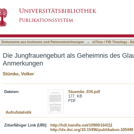
 Geheimnis des Glaubens : ethische Anmerku
asiert)
Dokumente aus Instituten und Partnereinrichtungen
→
IxTheo / FID Theology - R
Die Jungfrauengeburt als Geheimnis des Glau
Anmerkungen
Stümke, Volker
Dateien:
Stuemke_034.pdf
177. KB
PDF
Aufrufstatistik
Zitierfähiger Link (URI):
http://hdl.handle.net/10900/164111
http://dx.doi.org/10.15496/publikation-105440