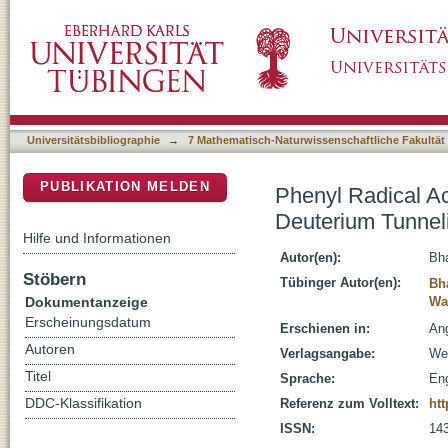
Phenyl Radical Activates Molecular Hydroge
DSpace Repositorium (Manakin basiert)
Universitätsbibliographie
→
7 Mathematisch-Naturwissenschaftliche Fakultät
PUBLIKATION MELDEN
Phenyl Radical A
Deuterium Tunnel
Hilfe und Informationen
Autor(en):
Bha
Stöbern
Tübinger Autor(en):
Bha
Dokumentanzeige
Wag
Erscheinungsdatum
Erschienen in:
Ang
Autoren
Verlagsangabe:
Wei
Titel
Sprache:
Eng
DDC-Klassifikation
Referenz zum Volltext:
htt
ISSN:
14