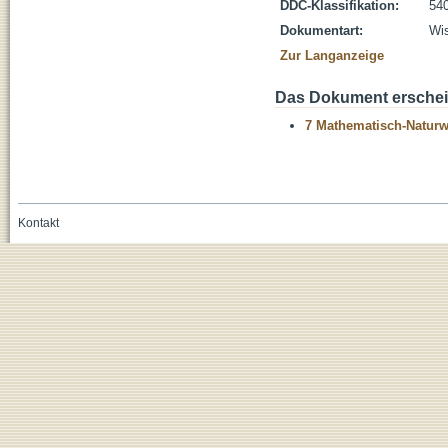
DDC-Klassifikation:
54
Dokumentart:
Wis
Zur Langanzeige
Das Dokument erschein
7 Mathematisch-Naturwi
Kontakt