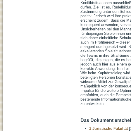
Konfliktsituationen ausschlie
dürfen. Ziel ist es, Rudelbil
Zustimmung unter den Schied
positiv. Jedoch wird ihre pra
erscheint zudem, dass die Ma
konsequent anwenden, verzicht
Unsicherheiten bei den Manns
für diejenigen Spielerinnen u
sich daher einheitliche Schu
auch im Profibereich – diese
stringent durchgesetzt wird
eskalierenden Spielsituationen 
die Teams in ihre Strafräume
begrüßt; diejenigen, die es be
jedoch auch hier aus einem ge
korrekte Anwendung. Ein Teil
Wie beim Kapitänsdialog wird
beteiligten Personen konstat
wirksame Mittel zur Gewaltpr
maßgeblich von der konsequen
Impulse für die weitere Optim
empfohlen, auch die Perspekt
bestehende Informationslücke
zu entwickeln.
Das Dokument erschein
3 Juristische Fakultät
[