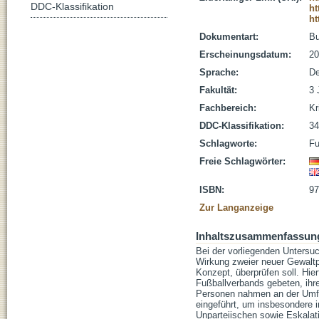
DDC-Klassifikation
ht
ht
Dokumentart:
B
Erscheinungsdatum:
20
Sprache:
De
Fakultät:
3 
Fachbereich:
Kr
DDC-Klassifikation:
34
Schlagworte:
Fu
Freie Schlagwörter:
ISBN:
97
Zur Langanzeige
Inhaltszusammenfassun
Bei der vorliegenden Untersu
Wirkung zweier neuer Gewalt
Konzept, überprüfen soll. Hi
Fußballverbands gebeten, ihr
Personen nahmen an der Umfr
eingeführt, um insbesondere 
Unparteiischen sowie Eskalat