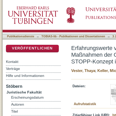
Erfahrungswerte von Unparteiischen in Hinb
DSpace Repositorium (Manakin basiert)
Fußball: Kapitänsdialog und STOPP-Konzept
Publikationsdienste
→
TOBIAS-lib - Publikationen und Dissertationen
→
3 
Erfahrungswerte v
VERÖFFENTLICHEN
Maßnahmen der Ge
STOPP-Konzept i
Kontakt
Verträge
Vester, Thaya
;
Keller, Mi
Hilfe und Informationen
Stöbern
Dateien:
Juristische Fakultät
Erscheinungsdatum
Aufrufstatistik
Autoren
Titel
Zitierfähiger Link (URI):
ht