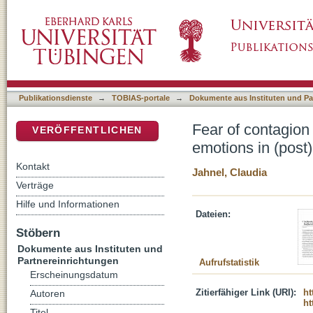
Fear of contagion : epistemology of boundarie
DSpace Repositorium (Manakin basiert)
development discourses
Publikationsdienste
→
TOBIAS-portale
→
Dokumente aus Instituten und Pa
Fear of contagion 
VERÖFFENTLICHEN
emotions in (post
Kontakt
Jahnel, Claudia
Verträge
Hilfe und Informationen
Dateien:
Stöbern
Dokumente aus Instituten und
Partnereinrichtungen
Aufrufstatistik
Erscheinungsdatum
Zitierfähiger Link (URI):
ht
Autoren
ht
Titel