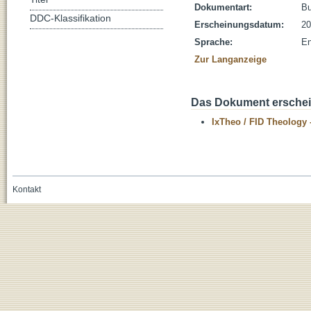
Dokumentart:
B
DDC-Klassifikation
Erscheinungsdatum:
20
Sprache:
En
Zur Langanzeige
Das Dokument erschein
IxTheo / FID Theology 
Kontakt