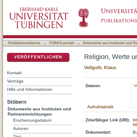
Religion, Werte und Entwicklung zusammen
DSpace Repositorium (Manakin basiert)
Publikationsdienste
→
TOBIAS-portale
→
Dokumente aus Instituten und Pa
Religion, Werte 
VERÖFFENTLICHEN
Vellguth, Klaus
Kontakt
Verträge
Dateien:
Hilfe und Informationen
Stöbern
Aufrufstatistik
Dokumente aus Instituten und
Partnereinrichtungen
Zitierfähiger Link (URI):
ht
Erscheinungsdatum
ht
Autoren
Dokumentart:
B
Titel