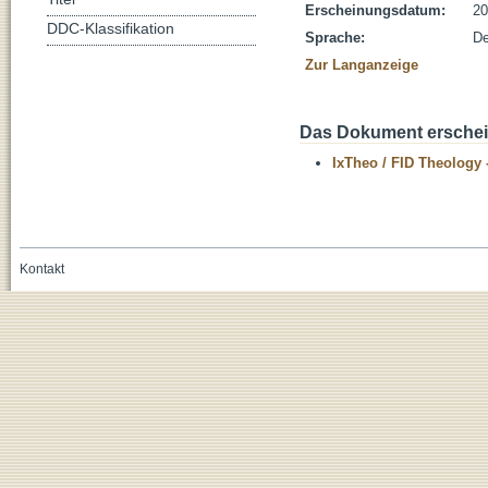
Erscheinungsdatum:
20
DDC-Klassifikation
Sprache:
De
Zur Langanzeige
Das Dokument erschein
IxTheo / FID Theology 
Kontakt