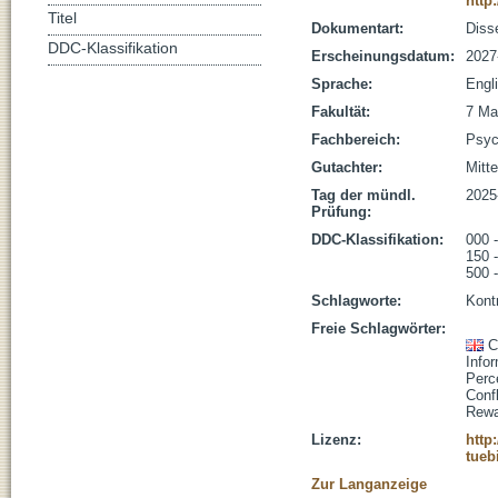
http
Titel
Dokumentart:
Disse
DDC-Klassifikation
Erscheinungsdatum:
2027
Sprache:
Engl
Fakultät:
7 Ma
Fachbereich:
Psyc
Gutachter:
Mitte
Tag der mündl.
2025
Prüfung:
DDC-Klassifikation:
000 
150 
500 
Schlagworte:
Kontr
Freie Schlagwörter:
C
Info
Perc
Confl
Rewa
Lizenz:
http
tueb
Zur Langanzeige