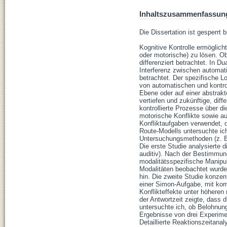
Inhaltszusammenfassun
Die Dissertation ist gesperrt 
Kognitive Kontrolle ermöglich
oder motorische) zu lösen. Ob
differenziert betrachtet. In D
Interferenz zwischen automati
betrachtet. Der spezifische L
von automatischen und kontrol
Ebene oder auf einer abstrakt
vertiefen und zukünftige, dif
kontrollierte Prozesse über d
motorische Konflikte sowie au
Konfliktaufgaben verwendet, d
Route-Modells untersuchte ic
Untersuchungsmethoden (z. B.
Die erste Studie analysierte 
auditiv). Nach der Bestimmun
modalitätsspezifische Manipu
Modalitäten beobachtet wurde,
hin. Die zweite Studie konzent
einer Simon-Aufgabe, mit kom
Konflikteffekte unter höheren
der Antwortzeit zeigte, dass
untersuchte ich, ob Belohnung
Ergebnisse von drei Experimen
Detaillierte Reaktionszeitanal