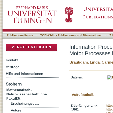
Information Processing in Conflict Tasks: Th
DSpace Repositorium (Manakin basiert)
Resolution
Publikationsdienste
→
TOBIAS-lib - Publikationen und Dissertationen
→
7 
Information Proces
VERÖFFENTLICHEN
Motor Processes i
Kontakt
Bräutigam, Linda, Carm
Verträge
Hilfe und Informationen
Dateien:
Stöbern
Mathematisch-
Naturwissenschaftliche
Aufrufstatistik
Fakultät
Erscheinungsdatum
Zitierfähiger Link
http
(URI):
http
Autoren