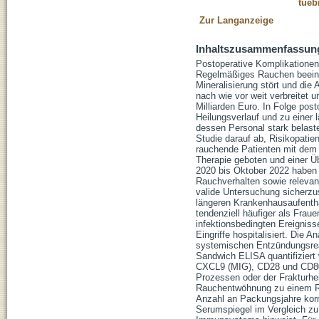
tueb
Zur Langanzeige
Inhaltszusammenfassun
Postoperative Komplikationen
Regelmäßiges Rauchen beeintr
Mineralisierung stört und die
nach wie vor weit verbreitet
Milliarden Euro. In Folge pos
Heilungsverlauf und zu eine
dessen Personal stark belas
Studie darauf ab, Risikopatien
rauchende Patienten mit dem Z
Therapie geboten und einer Ü
2020 bis Oktober 2022 haben w
Rauchverhalten sowie relevant
valide Untersuchung sicherzus
längeren Krankenhausaufentha
tendenziell häufiger als Fra
infektionsbedingten Ereigniss
Eingriffe hospitalisiert. Die 
systemischen Entzündungsreakt
Sandwich ELISA quantifiziert 
CXCL9 (MIG), CD28 und CD80 
Prozessen oder der Frakturhe
Rauchentwöhnung zu einem Rü
Anzahl an Packungsjahre korre
Serumspiegel im Vergleich zu