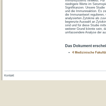
Immunsystems hinweist. Für B
niedrigere Werte im Serumspie
Signifikanzen. Unsere Studie
und die Immunreaktion. Es ze
die Immunantwort regulieren,
analysierten Zytokine als zuv
begrenzte Auswahl an Zytokin
sind und für diese Studie mi
weiterer Grund könnte sein, d
umfassendere Analyse der auf
Das Dokument erschein
4 Medizinische Fakultä
Kontakt