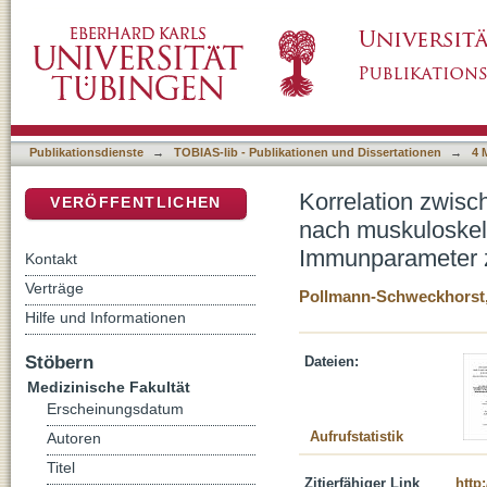
Korrelation zwischen Rauchen und der Kompl
DSpace Repositorium (Manakin basiert)
Eingriffen: Analyse einzelner Immunparameter
Rauchern
Publikationsdienste
→
TOBIAS-lib - Publikationen und Dissertationen
→
4 
Korrelation zwis
VERÖFFENTLICHEN
nach muskuloskele
Immunparameter zu
Kontakt
Verträge
Pollmann-Schweckhorst
Hilfe und Informationen
Stöbern
Dateien:
Medizinische Fakultät
Erscheinungsdatum
Aufrufstatistik
Autoren
Titel
Zitierfähiger Link
http