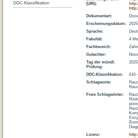
DDC-Klassifikation
(URI):
http
http
Dokumentart:
Disse
Erscheinungsdatum:
2025
Sprache:
Deut
Fakultät:
4 Me
Fachbereich:
Zahn
Gutachter:
Nüssl
Tag der mündl.
2025
Prüfung:
DDC-Klassifikation:
610 
Schlagworte:
Rauc
Rauc
Freie Schlagwörter:
Rau
Risik
post
Rauc
Komp
Enzy
Biom
Diag
Lizenz:
http