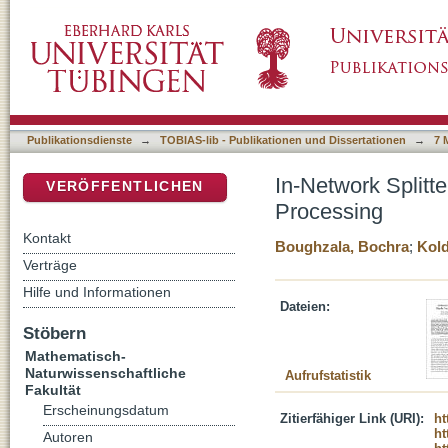
In-Network Splitter Function Enabling Highl
DSpace Repositorium (Manakin basiert)
Publikationsdienste
→
TOBIAS-lib - Publikationen und Dissertationen
→
7 
In-Network Splitt
VERÖFFENTLICHEN
Processing
Kontakt
Boughzala, Bochra
;
Kold
Verträge
Hilfe und Informationen
Dateien:
Stöbern
Mathematisch-
Naturwissenschaftliche
Aufrufstatistik
Fakultät
Erscheinungsdatum
Zitierfähiger Link (URI):
ht
ht
Autoren