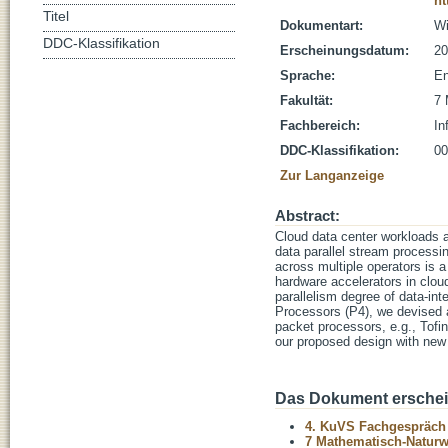
ht
Titel
Dokumentart:
Wi
DDC-Klassifikation
Erscheinungsdatum:
20
Sprache:
En
Fakultät:
7 
Fachbereich:
In
DDC-Klassifikation:
00
Zur Langanzeige
Abstract:
Cloud data center workloads a
data parallel stream processin
across multiple operators is
hardware accelerators in clou
parallelism degree of data-in
Processors (P4), we devised a 
packet processors, e.g., Tofi
our proposed design with new 
Das Dokument erschein
4. KuVS Fachgespräch "
7 Mathematisch-Naturwi