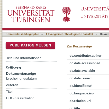
Talmudic torment: late antique Jewish texts 
DSpace Repositorium (Manakin basiert)
and askesis
Universitätsbibliographie
→
1 Evangelisch-Theologische Fakultät
→
Dokum
PUBLIKATION MELDEN
Zur Kurzanzeige
dc.contributor.author
Hilfe und Informationen
dc.date.accessioned
Stöbern
dc.date.available
Dokumentanzeige
dc.date.issued
Erscheinungsdatum
Autoren
dc.identifier.uri
Titel
dc.language.iso
DDC-Klassifikation
dc.relation.uri
dc.title