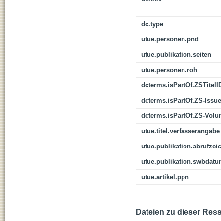
dc.type
utue.personen.pnd
utue.publikation.seiten
utue.personen.roh
dcterms.isPartOf.ZSTitelI
dcterms.isPartOf.ZS-Issue
dcterms.isPartOf.ZS-Vol
utue.titel.verfasserangabe
utue.publikation.abrufzei
utue.publikation.swbdat
utue.artikel.ppn
Dateien zu dieser Res