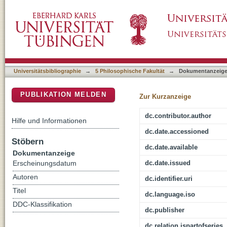
Die zwei Kobras im Urwasser : Rekonstrukti
DSpace Repositorium (Manakin basiert)
Theben und seine jahreszeitliche Einordnun
Universitätsbibliographie
→
5 Philosophische Fakultät
→
Dokumentanzeig
PUBLIKATION MELDEN
Zur Kurzanzeige
dc.contributor.author
Hilfe und Informationen
dc.date.accessioned
Stöbern
dc.date.available
Dokumentanzeige
dc.date.issued
Erscheinungsdatum
Autoren
dc.identifier.uri
Titel
dc.language.iso
DDC-Klassifikation
dc.publisher
dc.relation.ispartofseries