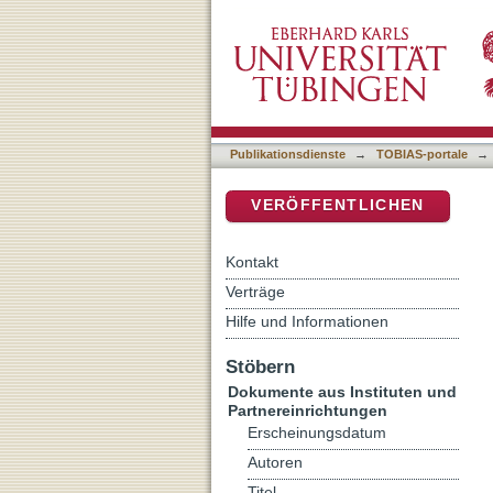
Schisma
DSpace Repositorium (Manakin b
Publikationsdienste
→
TOBIAS-portale
→
VERÖFFENTLICHEN
Kontakt
Verträge
Hilfe und Informationen
Stöbern
Dokumente aus Instituten und
Partnereinrichtungen
Erscheinungsdatum
Autoren
Titel