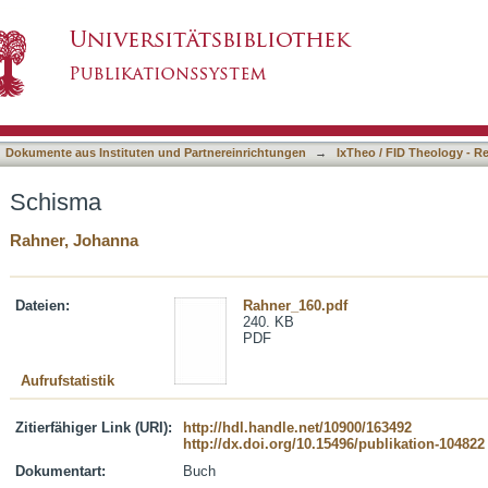
asiert)
Dokumente aus Instituten und Partnereinrichtungen
→
IxTheo / FID Theology - R
Schisma
Rahner, Johanna
Dateien:
Rahner_160.pdf
240. KB
PDF
Aufrufstatistik
Zitierfähiger Link (URI):
http://hdl.handle.net/10900/163492
http://dx.doi.org/10.15496/publikation-104822
Dokumentart:
Buch