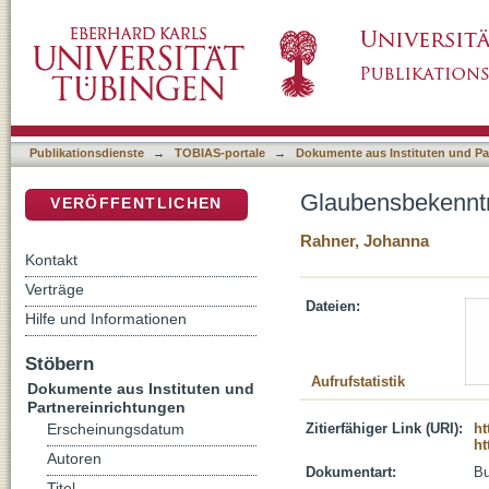
Glaubensbekenntnis
DSpace Repositorium (Manakin basiert)
Publikationsdienste
→
TOBIAS-portale
→
Dokumente aus Instituten und Pa
Glaubensbekennt
VERÖFFENTLICHEN
Rahner, Johanna
Kontakt
Verträge
Dateien:
Hilfe und Informationen
Stöbern
Aufrufstatistik
Dokumente aus Instituten und
Partnereinrichtungen
Zitierfähiger Link (URI):
ht
Erscheinungsdatum
ht
Autoren
Dokumentart:
B
Titel