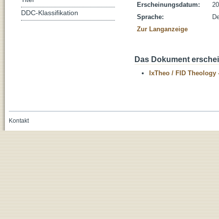
Erscheinungsdatum:
20
DDC-Klassifikation
Sprache:
De
Zur Langanzeige
Das Dokument erschein
IxTheo / FID Theology 
Kontakt