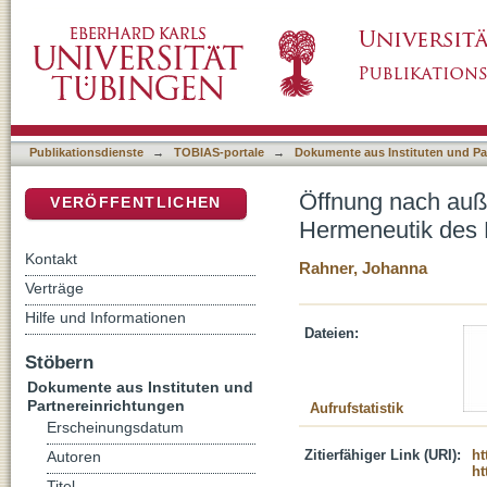
Öffnung nach außen - Reform nach innen : 
DSpace Repositorium (Manakin basiert)
Publikationsdienste
→
TOBIAS-portale
→
Dokumente aus Instituten und Pa
Öffnung nach auß
VERÖFFENTLICHEN
Hermeneutik des 
Kontakt
Rahner, Johanna
Verträge
Hilfe und Informationen
Dateien:
Stöbern
Dokumente aus Instituten und
Partnereinrichtungen
Aufrufstatistik
Erscheinungsdatum
Zitierfähiger Link (URI):
ht
Autoren
ht
Titel