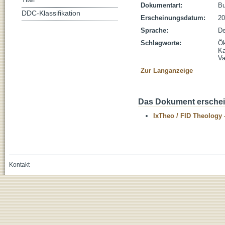
Dokumentart:
B
DDC-Klassifikation
Erscheinungsdatum:
20
Sprache:
De
Schlagworte:
Ö
Ka
Va
Zur Langanzeige
Das Dokument erschein
IxTheo / FID Theology 
Kontakt