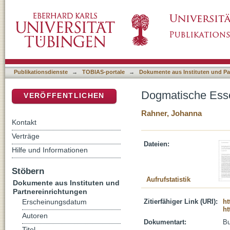
Dogmatische Essentials zur Eschatologie
DSpace Repositorium (Manakin basiert)
Publikationsdienste
→
TOBIAS-portale
→
Dokumente aus Instituten und Pa
Dogmatische Esse
VERÖFFENTLICHEN
Rahner, Johanna
Kontakt
Verträge
Dateien:
Hilfe und Informationen
Stöbern
Aufrufstatistik
Dokumente aus Instituten und
Partnereinrichtungen
Zitierfähiger Link (URI):
ht
Erscheinungsdatum
ht
Autoren
Dokumentart:
B
Titel