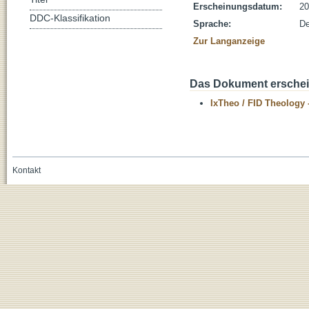
Erscheinungsdatum:
20
DDC-Klassifikation
Sprache:
De
Zur Langanzeige
Das Dokument erschein
IxTheo / FID Theology 
Kontakt