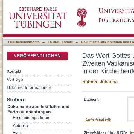
Das Wort Gottes und die "Freude am Evangel
DSpace Repositorium (Manakin basiert)
und die (noch zu leistende) Umsetzung in de
Publikationsdienste
→
TOBIAS-portale
→
Dokumente aus Instituten und Pa
Das Wort Gottes 
VERÖFFENTLICHEN
Zweiten Vatikanis
in der Kirche heut
Kontakt
Verträge
Rahner, Johanna
Hilfe und Informationen
Stöbern
Dateien:
Dokumente aus Instituten und
Partnereinrichtungen
Erscheinungsdatum
Aufrufstatistik
Autoren
Zitierfähiger Link (URI):
ht
Titel