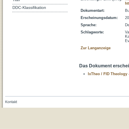
ht
DDC-Klassifikation
Dokumentart:
B
Erscheinungsdatum:
20
Sprache:
De
Schlagworte:
Va
Ka
Ev
Zur Langanzeige
Das Dokument erschein
IxTheo / FID Theology 
Kontakt