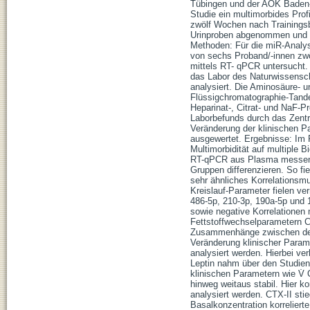
Tübingen und der AOK Baden-
Studie ein multimorbides Prof
zwölf Wochen nach Trainingsbe
Urinproben abgenommen und au
Methoden: Für die miR-Analy
von sechs Proband/-innen zwö
mittels RT- qPCR untersucht.
das Labor des Naturwissensch
analysiert. Die Aminosäure- u
Flüssigchromatographie-Tand
Heparinat-, Citrat- und NaF-
Laborbefunds durch das Zentr
Veränderung der klinischen P
ausgewertet. Ergebnisse: Im 
Multimorbidität auf multiple 
RT-qPCR aus Plasma messen la
Gruppen differenzieren. So fi
sehr ähnliches Korrelationsmu
Kreislauf-Parameter fielen ve
486-5p, 210-3p, 190a-5p und 1
sowie negative Korrelationen
Fettstoffwechselparametern C
Zusammenhänge zwischen den 
Veränderung klinischer Param
analysiert werden. Hierbei ve
Leptin nahm über den Studienz
klinischen Parametern wie V̇
hinweg weitaus stabil. Hier k
analysiert werden. CTX-II st
Basalkonzentration korreliert