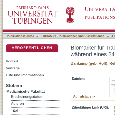
Biomarker für Trainigseffekte von Proband/-
DSpace Repositorium (Manakin basiert)
Trainingsprogramms
Publikationsdienste
→
TOBIAS-lib - Publikationen und Dissertationen
→
4 
Biomarker für Tra
VERÖFFENTLICHEN
während eines 24
Kontakt
Bankamp (geb. Rolf), R
Verträge
Hilfe und Informationen
Dateien:
Stöbern
Medizinische Fakultät
Aufrufstatistik
Erscheinungsdatum
Autoren
Zitierfähiger Link (URI):
Titel