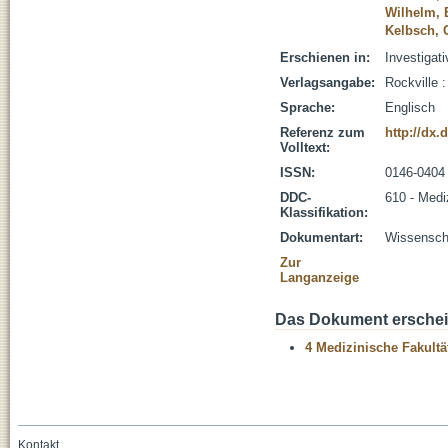
Wilhelm, 
Kelbsch, 
Erschienen in:
Investigat
Verlagsangabe:
Rockville 
Sprache:
Englisch
Referenz zum
http://dx.
Volltext:
ISSN:
0146-0404
DDC-
610 - Medi
Klassifikation:
Dokumentart:
Wissenscha
Zur
Langanzeige
Das Dokument erschein
4 Medizinische Fakultä
Kontakt