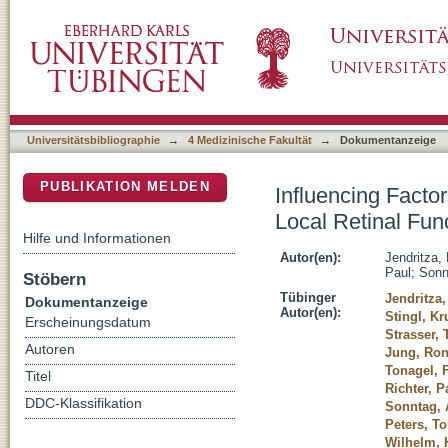
Influencing Factors on Pupillary Light Respo
DSpace Repositorium (Manakin basiert)
Large Normative Cohort
Universitätsbibliographie
→
4 Medizinische Fakultät
→
Dokumentanzeige
PUBLIKATION MELDEN
Influencing Facto
Local Retinal Fun
Hilfe und Informationen
Autor(en):
Jendritza,
Paul
;
Sonn
Stöbern
Tübinger
Jendritza,
Dokumentanzeige
Autor(en):
Stingl, K
Erscheinungsdatum
Strasser, 
Autoren
Jung, Ron
Tonagel, F
Titel
Richter, P
DDC-Klassifikation
Sonntag, 
Peters, To
Wilhelm, 