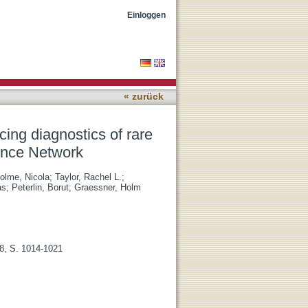
rological diseases in the
Einloggen
« zurück
ing diagnostics of rare
ence Network
olme, Nicola
;
Taylor, Rachel L.
;
as
;
Peterlin, Borut
;
Graessner, Holm
8, S. 1014-1021