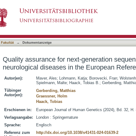
-generation sequencing diagnostics of rare neu
asiert)
work
 Fakultät
→
Dokumentanzeige
Quality assurance for next-generation sequenc
neurological diseases in the European Refer
Autor(en):
Maver, Ales
;
Lohmann, Katja
;
Borovecki, Fran
;
Wolstenh
Spielmann, Malte
;
Haack, Tobias B.
;
Gerberding, Matthi
Tübinger
Gerberding, Matthias
Autor(en):
Graessner, Holm
Haack, Tobias
Erschienen in:
European Journal of Human Genetics (2024), Bd. 32, H. 
Verlagsangabe:
London : Springernature
Sprache:
Englisch
Referenz zum
http://dx.doi.org/10.1038/s41431-024-01639-2