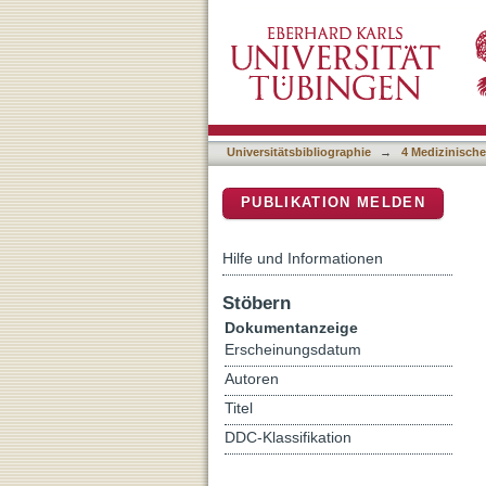
Quality assurance for next
DSpace Repositorium (Manakin b
European Reference Net
Universitätsbibliographie
→
4 Medizinische
PUBLIKATION MELDEN
Hilfe und Informationen
Stöbern
Dokumentanzeige
Erscheinungsdatum
Autoren
Titel
DDC-Klassifikation