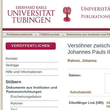
Versöhner zwischen den Religionen : Das rel
DSpace Repositorium (Manakin basiert)
Publikationsdienste
→
TOBIAS-portale
→
Dokumente aus Instituten und Pa
Versöhner zwische
VERÖFFENTLICHEN
Johannes Pauls II
Kontakt
Rahner, Johanna
Verträge
Hilfe und Informationen
Dateien:
Stöbern
Dokumente aus Instituten und
Partnereinrichtungen
Aufrufstatistik
Erscheinungsdatum
Zitierfähiger Link (URI):
ht
Autoren
ht
Titel