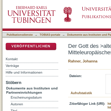
Der Gott des >alten Europas< und die >Neue
DSpace Repositorium (Manakin basiert)
Christentum im Vergleich
Publikationsdienste
→
TOBIAS-portale
→
Dokumente aus Instituten und Pa
Der Gott des >al
VERÖFFENTLICHEN
Mitteleuropäisch
Kontakt
Rahner, Johanna
Verträge
Hilfe und Informationen
Dateien:
Stöbern
Dokumente aus Instituten und
Partnereinrichtungen
Aufrufstatistik
Erscheinungsdatum
Zitierfähiger Link (URI):
ht
Autoren
ht
Titel