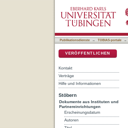
Zukunft der Arbeit : Kriti
DSpace Repositorium (Manakin b
Publikationsdienste
→
TOBIAS-portale
→
VERÖFFENTLICHEN
Kontakt
Verträge
Hilfe und Informationen
Stöbern
Dokumente aus Instituten und
Partnereinrichtungen
Erscheinungsdatum
Autoren
Titel