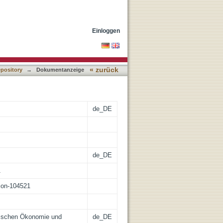
thik
Einloggen
« zurück
epository
→
Dokumentanzeige
de_DE
de_DE
1
tion-104521
litischen Ökonomie und
de_DE