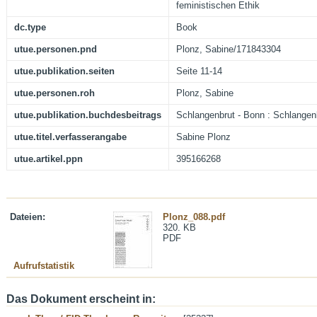
feministischen Ethik
dc.type
Book
utue.personen.pnd
Plonz, Sabine/171843304
utue.publikation.seiten
Seite 11-14
utue.personen.roh
Plonz, Sabine
utue.publikation.buchdesbeitrags
Schlangenbrut - Bonn : Schlangenb
utue.titel.verfasserangabe
Sabine Plonz
utue.artikel.ppn
395166268
Dateien:
Plonz_088.pdf
320. KB
PDF
Aufrufstatistik
Das Dokument erscheint in: