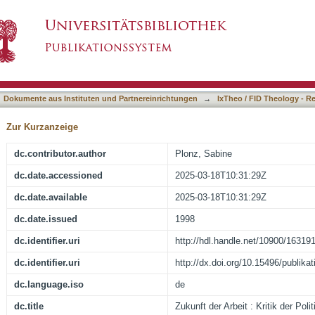
k der Politischen Ökonomie und feministischen E
asiert)
Dokumente aus Instituten und Partnereinrichtungen
→
IxTheo / FID Theology - R
Zur Kurzanzeige
dc.contributor.author
Plonz, Sabine
dc.date.accessioned
2025-03-18T10:31:29Z
dc.date.available
2025-03-18T10:31:29Z
dc.date.issued
1998
dc.identifier.uri
http://hdl.handle.net/10900/16319
dc.identifier.uri
http://dx.doi.org/10.15496/publika
dc.language.iso
de
dc.title
Zukunft der Arbeit : Kritik der Po