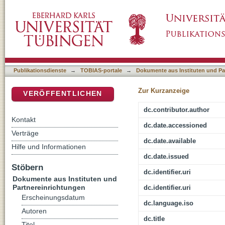
Sorgen für Andere : eine Sache der Gerechtig
DSpace Repositorium (Manakin basiert)
der Debatte über Kleinkindbetreuung
Publikationsdienste
→
TOBIAS-portale
→
Dokumente aus Instituten und Pa
Zur Kurzanzeige
VERÖFFENTLICHEN
dc.contributor.author
Kontakt
dc.date.accessioned
Verträge
dc.date.available
Hilfe und Informationen
dc.date.issued
Stöbern
dc.identifier.uri
Dokumente aus Instituten und
Partnereinrichtungen
dc.identifier.uri
Erscheinungsdatum
dc.language.iso
Autoren
dc.title
Titel