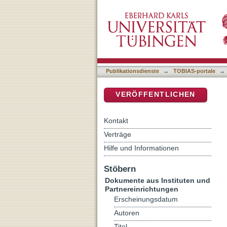
"Religiöser Sozialismus" a
DSpace Repositorium (Manakin b
Publikationsdienste
→
TOBIAS-portale
→
VERÖFFENTLICHEN
Kontakt
Verträge
Hilfe und Informationen
Stöbern
Dokumente aus Instituten und
Partnereinrichtungen
Erscheinungsdatum
Autoren
Titel