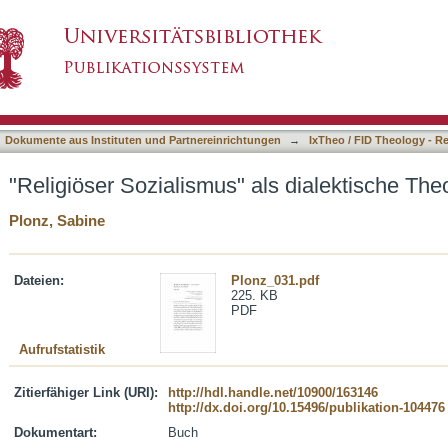
ls dialektische Theologie : Karl Barth
asiert)
Dokumente aus Instituten und Partnereinrichtungen
→
IxTheo / FID Theology - R
"Religiöser Sozialismus" als dialektische Theo
Plonz, Sabine
Dateien:
Plonz_031.pdf
225. KB
PDF
Aufrufstatistik
Zitierfähiger Link (URI):
http://hdl.handle.net/10900/163146
http://dx.doi.org/10.15496/publikation-104476
Dokumentart:
Buch