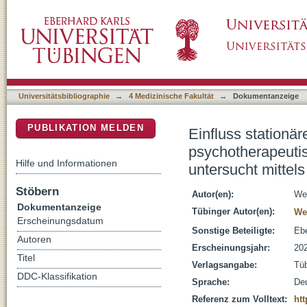
Einfluss stationärer und teilstationärer ps
DSpace Repositorium (Manakin basiert)
die Inhibitionskontrolle, untersucht mittels 
Universitätsbibliographie
→
4 Medizinische Fakultät
→
Dokumentanzeige
PUBLIKATION MELDEN
Einfluss stationär
psychotherapeutis
Hilfe und Informationen
untersucht mittel
Stöbern
Autor(en):
We
Dokumentanzeige
Tübinger Autor(en):
We
Erscheinungsdatum
Sonstige Beteiligte:
Ebe
Autoren
Erscheinungsjahr:
20
Titel
Verlagsangabe:
Tü
DDC-Klassifikation
Sprache:
De
Referenz zum Volltext:
htt