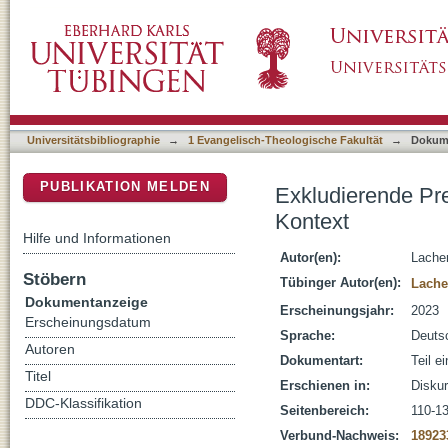
Exkludierende Predigt? : postkoloniale Theo
DSpace Repositorium (Manakin basiert)
Universitätsbibliographie
→
1 Evangelisch-Theologische Fakultät
→
Dokum
PUBLIKATION MELDEN
Exkludierende Pre
Kontext
Hilfe und Informationen
Autor(en):
Lache
Stöbern
Tübinger Autor(en):
Lache
Dokumentanzeige
Erscheinungsjahr:
2023
Erscheinungsdatum
Sprache:
Deuts
Autoren
Dokumentart:
Teil e
Titel
Erschienen in:
Diskur
DDC-Klassifikation
Seitenbereich:
110-1
Verbund-Nachweis:
18923