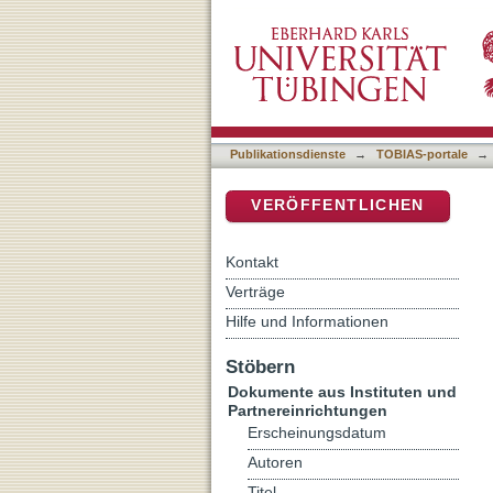
"Luther und ..." : Versuch 
DSpace Repositorium (Manakin b
Publikationsdienste
→
TOBIAS-portale
→
VERÖFFENTLICHEN
Kontakt
Verträge
Hilfe und Informationen
Stöbern
Dokumente aus Instituten und
Partnereinrichtungen
Erscheinungsdatum
Autoren
Titel