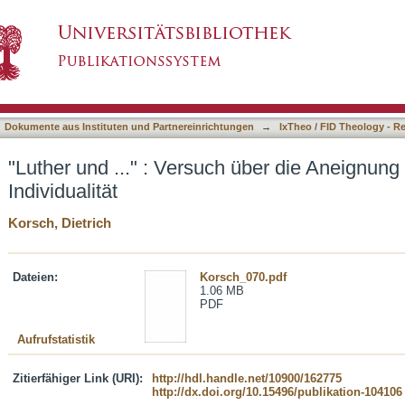
über die Aneignung historischer Individualität
asiert)
Dokumente aus Instituten und Partnereinrichtungen
→
IxTheo / FID Theology - R
"Luther und ..." : Versuch über die Aneignung 
Individualität
Korsch, Dietrich
Dateien:
Korsch_070.pdf
1.06 MB
PDF
Aufrufstatistik
Zitierfähiger Link (URI):
http://hdl.handle.net/10900/162775
http://dx.doi.org/10.15496/publikation-104106